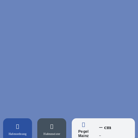
–
cm
Pegel
Hafenordnung
Hafenmeister
–
Mainz